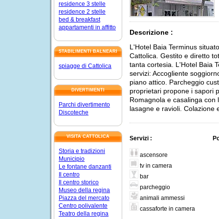
residence 3 stelle
residence 2 stelle
bed & breakfast
appartamenti in affitto
Descrizione :
L'Hotel Baia Terminus situato
STABILIMENTI BALNEARI
Cattolica. Gestito e diretto t
tanta cortesia. L'Hotel Baia 
spiagge di Cattolica
servizi: Accogliente soggiorno
piano attico. Parcheggio cust
proprietari propone i sapori p
DIVERTIMENTI
Romagnola e casalinga con la
Parchi divertimento
lasagne e ravioli. Colazione 
Discoteche
VISITA CATTOLICA
Servizi :
Po
Storia e tradizioni
ascensore
Municipio
tv in camera
Le fontane danzanti
Il centro
bar
Il centro storico
parcheggio
Museo della regina
animali ammessi
Piazza del mercato
Centro polivalente
cassaforte in camera
Teatro della regina