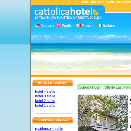
Hotel alberghi e residence a Cattol
Deutsch
English
Francais
Italiano
HOTELS E ALBERGHI
Scheda Hotel
Offerte Last Min
hotel 4 stelle
hotel 3 stelle
hotel 2 stelle
hotel 1 stella
RESIDENCE E ALLOGGI
residence 4 stelle