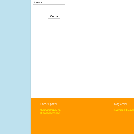
Cerca :
I nostri portali
Blog amici
gabiccehotel.net
Cattolica Beach
misanohotel.net