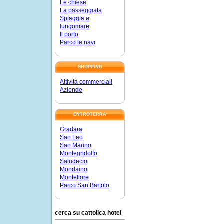
Le chiese
La passeggiata
Spiaggia e
lungomare
Il porto
Parco le navi
SHOPPING
Attività commerciali
Aziende
ENTROTERRA
Gradara
San Leo
San Marino
Montegridolfo
Saludecio
Mondaino
Montefiore
Parco San Bartolo
cerca su cattolica hotel