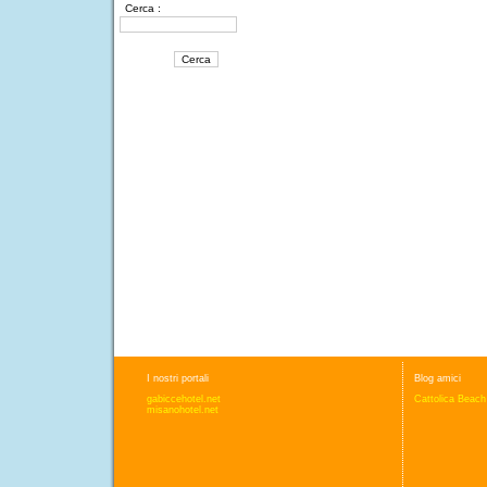
Cerca :
I nostri portali
Blog amici
gabiccehotel.net
Cattolica Beach
misanohotel.net