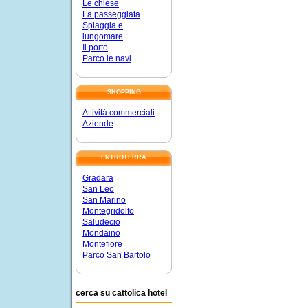
Le chiese
La passeggiata
Spiaggia e
lungomare
Il porto
Parco le navi
SHOPPING
Attività commerciali
Aziende
ENTROTERRA
Gradara
San Leo
San Marino
Montegridolfo
Saludecio
Mondaino
Montefiore
Parco San Bartolo
cerca su cattolica hotel