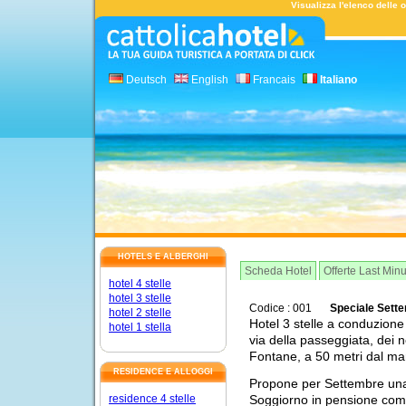
Visualizza l'elenco delle o
Deutsch
English
Francais
Italiano
HOTELS E ALBERGHI
Scheda Hotel
Offerte Last Min
hotel 4 stelle
hotel 3 stelle
Codice : 001
Speciale Sett
hotel 2 stelle
Hotel 3 stelle a conduzione
hotel 1 stella
via della passeggiata, dei n
Fontane, a 50 metri dal ma
RESIDENCE E ALLOGGI
Propone per Settembre una
Soggiorno in pensione compl
residence 4 stelle