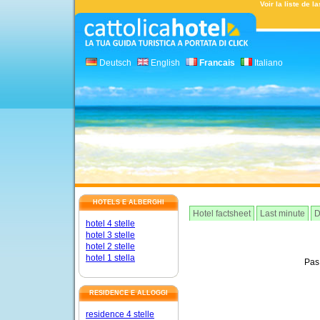
Voir la liste de l
Deutsch
English
Francais
Italiano
HOTELS E ALBERGHI
Hotel factsheet
Last minute
D
hotel 4 stelle
hotel 3 stelle
hotel 2 stelle
hotel 1 stella
Pas 
RESIDENCE E ALLOGGI
residence 4 stelle