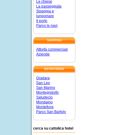
Le chiese
La passeggiata
Spiaggia e
lungomare
Il porto
Parco le navi
SHOPPING
Attività commerciali
Aziende
ENTROTERRA
Gradara
San Leo
San Marino
Montegridolfo
Saludecio
Mondaino
Montefiore
Parco San Bartolo
cerca su cattolica hotel