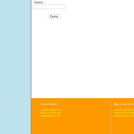
Cerca :
I nostri portali
Blog e siti amici
cattolicahotel.net
cattolicahotel.n
gabiccehotel.net
gabiccehotel.ne
misanohotel.net
misanohotel.net