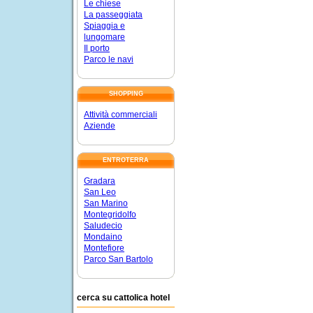
Le chiese
La passeggiata
Spiaggia e
lungomare
Il porto
Parco le navi
SHOPPING
Attività commerciali
Aziende
ENTROTERRA
Gradara
San Leo
San Marino
Montegridolfo
Saludecio
Mondaino
Montefiore
Parco San Bartolo
cerca su cattolica hotel