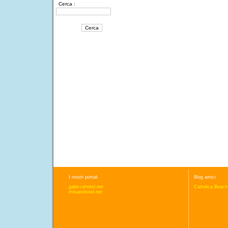
Cerca :
I nostri portali
Blog amici
gabiccehotel.net
Cattolica Beach
misanohotel.net