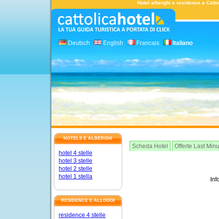
Hotel alberghi e residence a Cattol
Deutsch
English
Francais
Italiano
HOTELS E ALBERGHI
Scheda Hotel
Offerte Last Min
hotel 4 stelle
hotel 3 stelle
hotel 2 stelle
hotel 1 stella
Inf
RESIDENCE E ALLOGGI
residence 4 stelle