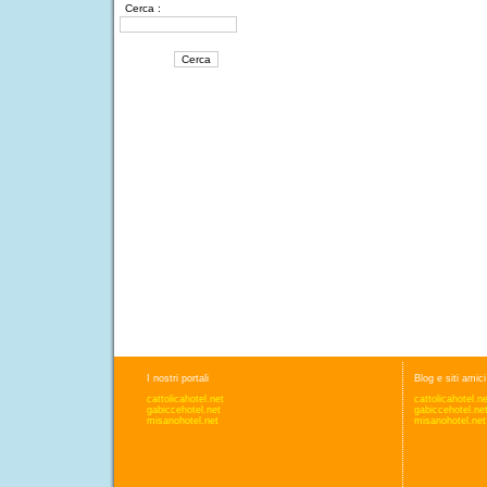
Cerca :
I nostri portali
Blog e siti amici
cattolicahotel.net
cattolicahotel.n
gabiccehotel.net
gabiccehotel.ne
misanohotel.net
misanohotel.net