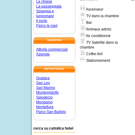
Le chiese
La passeggiata
Ascenseur
Spiaggia e
TV dans la chambre
lungomare
Il porto
Bar
Parco le navi
Animaux admis
Air conditionné
SHOPPING
TV Satellite dans la
chambre
Attività commerciali
Coffre-fort
Aziende
Stationnement
ENTROTERRA
Gradara
San Leo
San Marino
Montegridolfo
Saludecio
Mondaino
Montefiore
Parco San Bartolo
cerca su cattolica hotel