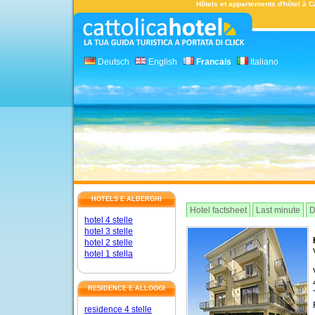
Hôtels et appartements d'hôtel à Ca
Deutsch
English
Francais
Italiano
HOTELS E ALBERGHI
Hotel factsheet
Last minute
D
hotel 4 stelle
hotel 3 stelle
hotel 2 stelle
hotel 1 stella
RESIDENCE E ALLOGGI
residence 4 stelle