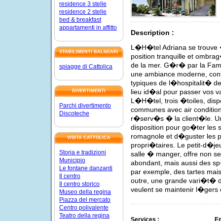
residence 3 stelle
residence 2 stelle
bed & breakfast
appartamenti in affitto
Description :
L�H�tel Adriana se trouve �
STABILIMENTI BALNEARI
position tranquille et ombra
de la mer. G�r� par la Famil
spiagge di Cattolica
une ambiance moderne, confo
typiques de l�hospitalit� de
lieu id�al pour passer vos v
DIVERTIMENTI
L�H�tel, trois �toiles, dis
Parchi divertimento
communes avec air condition
Discoteche
r�serv�s � la client�le. U
disposition pour go�ter les 
romagnole et d�guster les p
VISITA CATTOLICA
propri�taires. Le petit-d�je
Storia e tradizioni
salle � manger, offre non seu
Municipio
abondant, mais aussi des sp
Le fontane danzanti
par exemple, des tartes mais
Il centro
outre, une grande vari�t� 
Il centro storico
veulent se maintenir l�gers 
Museo della regina
Piazza del mercato
Centro polivalente
Teatro della regina
Services :
E