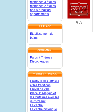
résidence 3 étoiles
résidence 2 étoiles
bed & breakfast
appartements
Piro's
LA PLAGE
Etablissement de
bains
AMUSEMENT
Parcs á Thémes
Discothèques
VISITEZ CATTOLICA
L'histoire de Cattolica
et les traditions
L'hôtel de ville
Place 1° Maggio et
les fontaines avec les
jeux d'eaux
Le centre
Le centre historique