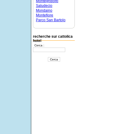
Montegridolfo
Saludecio
Mondaino
Montefiore
Parco San Bartolo
recherche sur cattolica
hotel
Cerca :