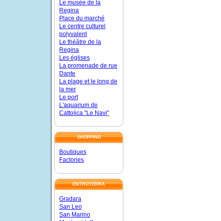
Le musée de la
Regina
Place du marché
Le centre culturel
polyvalent
Le théâtre de la
Regina
Les églises
La promenade de rue
Dante
La plage et le long de
la mer
Le port
L'aquarium de
Cattolica "Le Navi"
SHOPPING
Boutiques
Factories
ENTROTERRA
Gradara
San Leo
San Marino