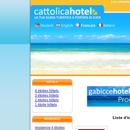
Les entrepris
Deutsch
English
Francais
Italiano
HÔTELS
4 étoiles hôtels
3 étoiles hôtels
2 étoiles hôtels
1 étoile hôtels
Liste d'e
RÉSIDENCE
résidence 4 étoiles