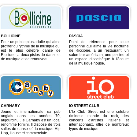
BOLLICINE
PASCIÀ
Pour un public plus adulte qui aime
Point de référence pour toute
profiter du rythme de la musique qui
personne qui aime la vie nocturne
est le plus célèbre danse de
de Riccione, a un restaurant, un
Riccione, a deux pistes de danse et
salon-bar américain, une piscine et
de musique et de renouveau.
un espace discothèque à l'écoute
de la musique house.
CARNABY
IO STREET CLUB
Jeune et internationale, ex pub
L'Io Club Street est une célèbre
anglais dans les années 70,
riminese monde du rock, des
aujourd'hui, le Carnaby est un local
concerts d'artistes italiens et
renommé Rimini. Il dispose de trois
internationaux, offre de nombreux
salles de danse où la musique Hip
types de musique.
Hop, House et commerciale.