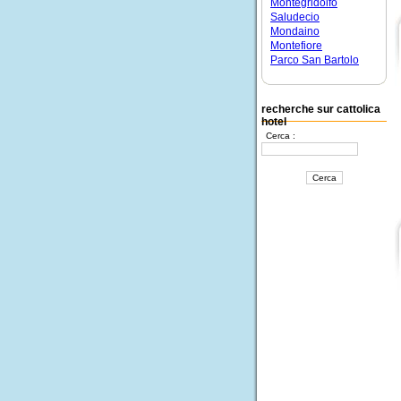
Montegridolfo
Saludecio
Mondaino
Montefiore
Parco San Bartolo
recherche sur cattolica
hotel
Cerca :