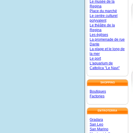
Le musée de la
Regina
Place du marché
Le centre culturel
polyvalent
Le théâtre de la
Regina
Les églises
La promenade de rue
Dante
La plage et le long de
la mer
Le port
L'aquarium de
Cattolica "Le Navi"
SHOPPING
Boutiques
Factories
ENTROTERRA
Gradara
San Leo
San Marino