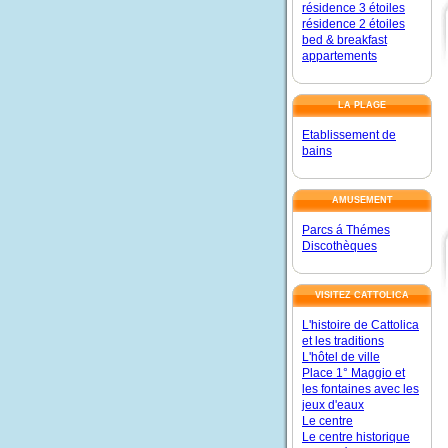
résidence 3 étoiles
résidence 2 étoiles
bed & breakfast
appartements
LA PLAGE
Etablissement de
bains
AMUSEMENT
Parcs á Thémes
Discothèques
VISITEZ CATTOLICA
L'histoire de Cattolica
et les traditions
L'hôtel de ville
Place 1° Maggio et
les fontaines avec les
jeux d'eaux
Le centre
Le centre historique