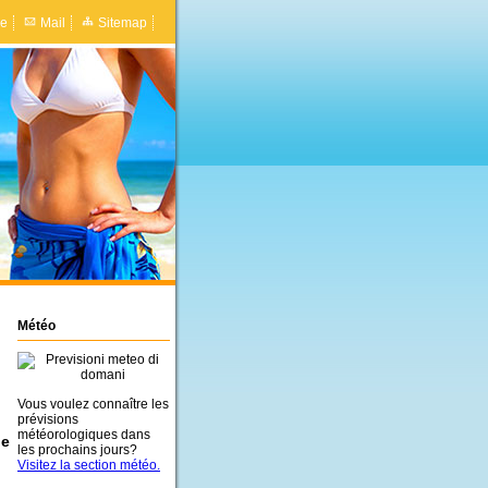
e
Mail
Sitemap
Météo
Vous voulez connaître les
prévisions
météorologiques dans
ue
les prochains jours?
Visitez la section météo.