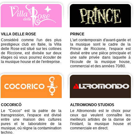
VILLA DELLE ROSE
PRINCE
Considéré comme l'un des plus
L'art contemporain d'avant-garde et
prestigieux club en Italie, la Villa
la musique sont le cadre de la
delle Rose est situé sur les collines
Prince de Riccione, l'espace est
de Riccione, est divisée sur deux
divisé entre une pièce principale et
étages où vous pourrez écouter de
une salle privée dans laquelle à
la musique house et de l'entreprise.
l'écoute de la musique house,
commercial et des années 70/80.
COCORICÒ
ALTROMONDO STUDIOS
Le "Cocco" est la patrie de la
Le Altromondo est le choix pour
transgression, l'espace est divisé
ceux qui veulent connaître les
entre une maison des cultures
meilleurs artistes de la danse de
pures et le laboratoire de la
l'instant, la musique house et
musique, où règne la contamination
commerciale en direct.
techno.