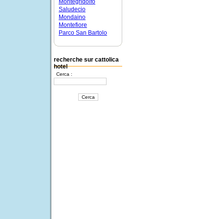
Montegridolfo
Saludecio
Mondaino
Montefiore
Parco San Bartolo
recherche sur cattolica
hotel
Cerca :