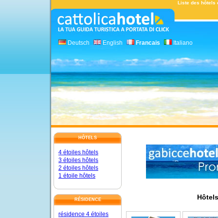
Liste des hôtels 
Deutsch
English
Francais
Italiano
HÔTELS
4 étoiles hôtels
3 étoiles hôtels
2 étoiles hôtels
1 étoile hôtels
Hôtels
RÉSIDENCE
résidence 4 étoiles