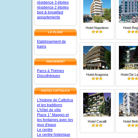
résidence 3 étoiles
résidence 2 étoiles
bed & breakfast
appartements
Hotel Napoleon
Hotel Reg
LA PLAGE
Etablissement de
bains
AMUSEMENT
Parcs á Thémes
Hotel Aragosta
Hotel De La 
Discothèques
VISITEZ CATTOLICA
L'histoire de Cattolica
et les traditions
L'hôtel de ville
Place 1° Maggio et
les fontaines avec les
Hotel Cavalli
Hotel Bel
jeux d'eaux
Le centre
Le centre historique