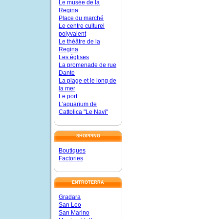
Le musée de la
Regina
Place du marché
Le centre culturel
polyvalent
Le théâtre de la
Regina
Les églises
La promenade de rue
Dante
La plage et le long de
la mer
Le port
L'aquarium de
Cattolica "Le Navi"
SHOPPING
Boutiques
Factories
ENTROTERRA
Gradara
San Leo
San Marino