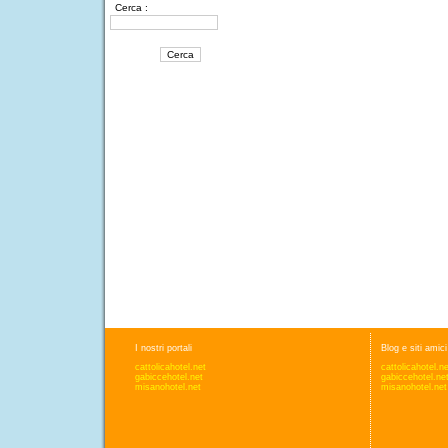
Cerca :
I nostri portali
Blog e siti amici
cattolicahotel.net
cattolicahotel.n
gabiccehotel.net
gabiccehotel.ne
misanohotel.net
misanohotel.net