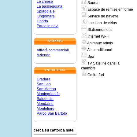
Le chiese
Sauna
La passeggiata
Espace de remise en forme
Spiaggia e
Service de navette
lungomare
Il porto
Location de vélos
Parco le navi
Stationnement
Internet Wi-Fi
SHOPPING
Animaux admis
Air conditionné
Attività commerciali
Aziende
Spa
TV Satellite dans la
chambre
ENTROTERRA
Coffre-fort
Gradara
San Leo
San Marino
Montegridolfo
Saludecio
Mondaino
Montefiore
Parco San Bartolo
cerca su cattolica hotel