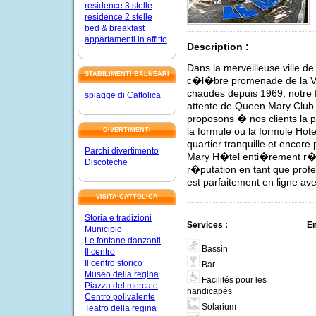
residence 3 stelle
residence 2 stelle
bed & breakfast
appartamenti in affitto
Description :
Dans la merveilleuse ville de
STABILIMENTI BALNEARI
c�l�bre promenade de la Vi
chaudes depuis 1969, notre f
spiagge di Cattolica
attente de Queen Mary Club 
proposons � nos clients la p
la formule ou la formule Ho
DIVERTIMENTI
quartier tranquille et encor
Parchi divertimento
Mary H�tel enti�rement r�
Discoteche
r�putation en tant que profe
est parfaitement en ligne av
VISITA CATTOLICA
Storia e tradizioni
Services :
E
Municipio
Le fontane danzanti
Bassin
Il centro
Il centro storico
Bar
Museo della regina
Facilités pour les
Piazza del mercato
handicapés
Centro polivalente
Solarium
Teatro della regina