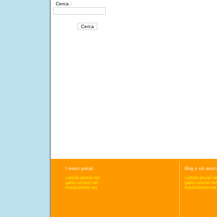
Cerca :
I nostri portali
Blog e siti amici
cattolicahotel.net
cattolicahotel.n
gabiccehotel.net
gabiccehotel.ne
misanohotel.net
misanohotel.net