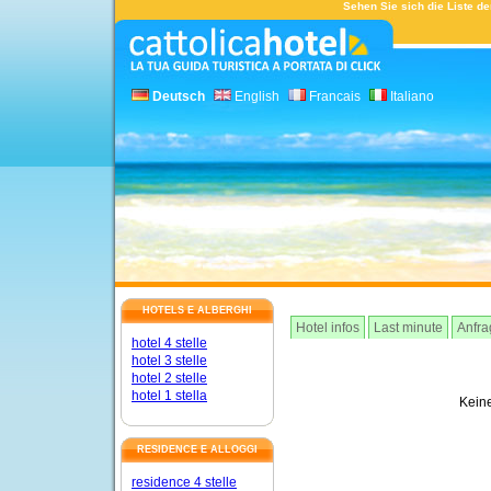
Sehen Sie sich die Liste de
Deutsch
English
Francais
Italiano
HOTELS E ALBERGHI
Hotel infos
Last minute
Anfra
hotel 4 stelle
hotel 3 stelle
hotel 2 stelle
hotel 1 stella
Kein
RESIDENCE E ALLOGGI
residence 4 stelle