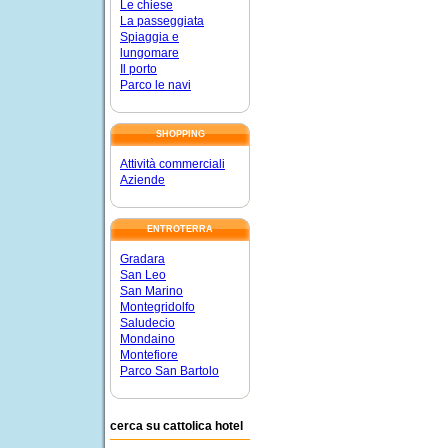
Le chiese
La passeggiata
Spiaggia e
lungomare
Il porto
Parco le navi
SHOPPING
Attività commerciali
Aziende
ENTROTERRA
Gradara
San Leo
San Marino
Montegridolfo
Saludecio
Mondaino
Montefiore
Parco San Bartolo
cerca su cattolica hotel