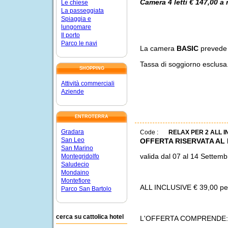
Camera 4 letti € 147,00 a 
Le chiese
La passeggiata
Spiaggia e
lungomare
Il porto
Parco le navi
La camera
BASIC
prevede i
Tassa di soggiorno esclusa
SHOPPING
Attività commerciali
Aziende
ENTROTERRA
Gradara
Code :
RELAX PER 2 ALL 
San Leo
OFFERTA RISERVATA AL 
San Marino
valida dal 07 al 14 Settemb
Montegridolfo
Saludecio
Mondaino
Montefiore
ALL INCLUSIVE € 39,00 per
Parco San Bartolo
cerca su cattolica hotel
L'OFFERTA COMPRENDE: