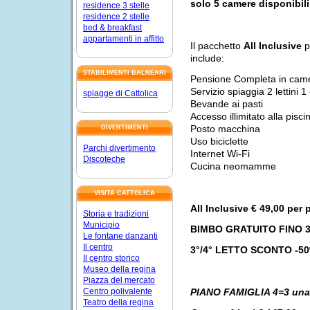
solo 5 camere disponibili
residence 3 stelle
residence 2 stelle
bed & breakfast
appartamenti in affitto
Il pacchetto
All Inclusive
p
include:
STABILIMENTI BALNEARI
Pensione Completa in came
Servizio spiaggia 2 lettini
spiagge di Cattolica
Bevande ai pasti
Accesso illimitato alla pis
Posto macchina
DIVERTIMENTI
Uso biciclette
Parchi divertimento
Internet Wi-Fi
Discoteche
Cucina neomamme
VISITA CATTOLICA
All Inclusive € 49,00 per
Storia e tradizioni
Municipio
BIMBO GRATUITO FINO 3
Le fontane danzanti
Il centro
3°/4° LETTO SCONTO -5
Il centro storico
Museo della regina
Piazza del mercato
Centro polivalente
PIANO FAMIGLIA 4=3 una 
Teatro della regina