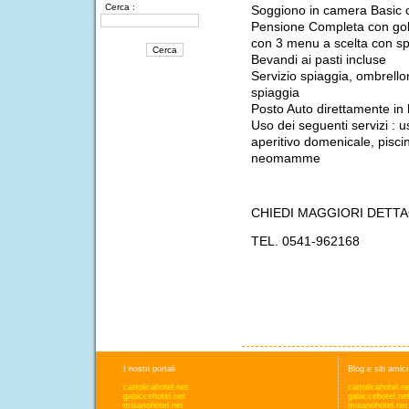
Cerca :
Soggiono in camera Basic c
Pensione Completa con gol
con 3 menu a scelta con spe
Bevandi ai pasti incluse
Servizio spiaggia, ombrellon
spiaggia
Posto Auto direttamente in 
Uso dei seguenti servizi : u
aperitivo domenicale, pisci
neomamme
CHIEDI MAGGIORI DETTA
TEL. 0541-962168
I nostri portali
Blog e siti amici
cattolicahotel.net
cattolicahotel.n
gabiccehotel.net
gabiccehotel.ne
misanohotel.net
misanohotel.net