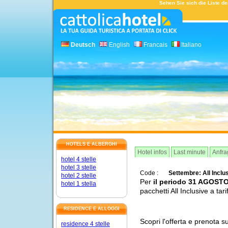
Sehen Sie sich die Liste de
Deutsch
English
Francais
Italiano
HOTELS E ALBERGHI
Hotel infos
Last minute
Anfra
hotel 4 stelle
hotel 3 stelle
Code :
Settembre: All Incl
hotel 2 stelle
Per
il periodo 31 AGOS
hotel 1 stella
pacchetti All Inclusive a tar
RESIDENCE E ALLOGGI
Scopri l'offerta e prenota s
residence 4 stelle