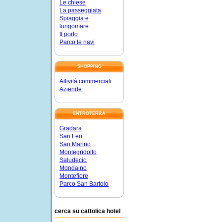
Le chiese
La passeggiata
Spiaggia e
lungomare
Il porto
Parco le navi
SHOPPING
Attività commerciali
Aziende
ENTROTERRA
Gradara
San Leo
San Marino
Montegridolfo
Saludecio
Mondaino
Montefiore
Parco San Bartolo
cerca su cattolica hotel