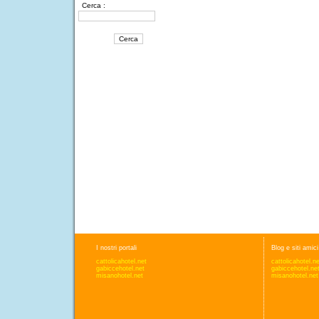
Cerca :
I nostri portali
Blog e siti amici
cattolicahotel.net
cattolicahotel.n
gabiccehotel.net
gabiccehotel.ne
misanohotel.net
misanohotel.net